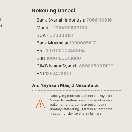
Rekening Donasi
l
Bank Syariah Indonesia
7066116616
ri
Mandiri
1310010933135
BCA
4373333151
.
Bank Muamalat
1080005817
BRI
110701000246304
BJB
1000100010000
CIMB Niaga Syariah
860005087400
BNI
1352428813
An. Yayasan Masjid Nusantara
Dana yang didonasikan melalui Yayasan
Masjid Nusantara bukan bersumber dan
s
bukan untuk tujuan pencucian uang
(money laundering), termasuk terorisme
maupun tindak kejahatan lainnya.