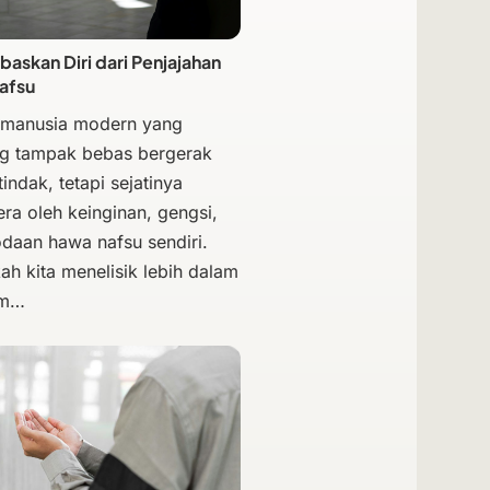
skan Diri dari Penjajahan
afsu
 manusia modern yang
g tampak bebas bergerak
indak, tetapi sejatinya
era oleh keinginan, gengsi,
odaan hawa nafsu sendiri.
ah kita menelisik lebih dalam
am…