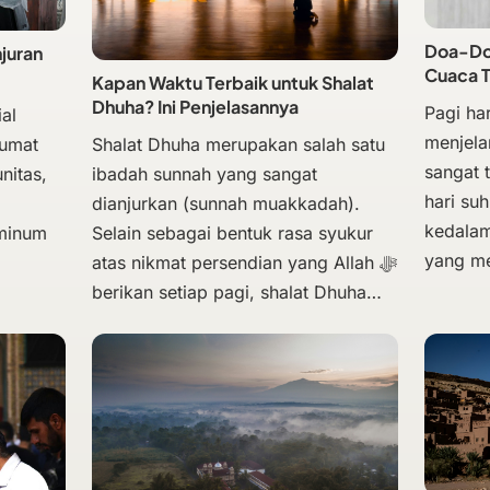
Doa-Doa
njuran
Cuaca 
Kapan Waktu Terbaik untuk Shalat
Dhuha? Ini Penjelasannya
Pagi har
al
menjela
Shalat Dhuha merupakan salah satu
Jumat
sangat 
ibadah sunnah yang sangat
nitas,
hari su
dianjurkan (sunnah muakkadah).
kedalam
Selain sebagai bentuk rasa syukur
 minum
yang m
atas nikmat persendian yang Allah ﷻ
berikan setiap pagi, shalat Dhuha…