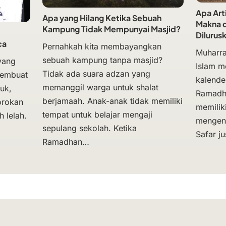
Apa Art
Apa yang Hilang Ketika Sebuah
Makna d
Kampung Tidak Mempunyai Masjid?
Dilurus
ca
Pernahkah kita membayangkan
Muharra
sebuah kampung tanpa masjid?
yang
Islam m
Tidak ada suara adzan yang
membuat
kalende
memanggil warga untuk shalat
uk,
Ramadh
berjamaah. Anak-anak tidak memiliki
orokan
memili
tempat untuk belajar mengaji
 lelah.
mengena
sepulang sekolah. Ketika
Safar ju
Ramadhan…