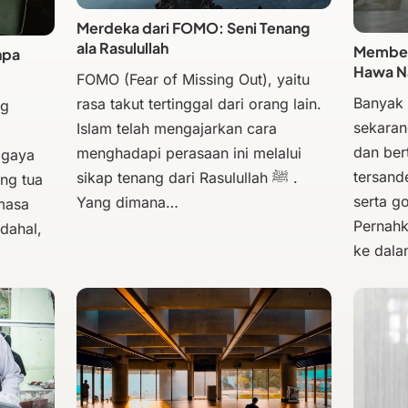
Merdeka dari FOMO: Seni Tenang
ala Rasulullah
Membeba
npa
Hawa N
FOMO (Fear of Missing Out), yaitu
Banyak
rasa takut tertinggal dari orang lain.
ng
sekaran
Islam telah mengajarkan cara
dan bert
menghadapi perasaan ini melalui
 gaya
tersand
sikap tenang dari Rasulullah ﷺ .
ng tua
serta g
Yang dimana…
masa
Pernahk
dahal,
ke dal