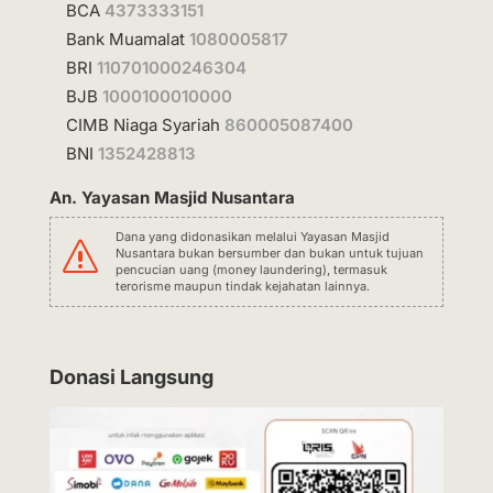
BCA
4373333151
Bank Muamalat
1080005817
BRI
110701000246304
BJB
1000100010000
CIMB Niaga Syariah
860005087400
BNI
1352428813
An. Yayasan Masjid Nusantara
Dana yang didonasikan melalui Yayasan Masjid
s
Nusantara bukan bersumber dan bukan untuk tujuan
pencucian uang (money laundering), termasuk
terorisme maupun tindak kejahatan lainnya.
Donasi Langsung