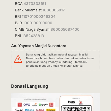
BCA
4373333151
Bank Muamalat
1080005817
BRI
110701000246304
BJB
1000100010000
CIMB Niaga Syariah
860005087400
BNI
1352428813
An. Yayasan Masjid Nusantara
Dana yang didonasikan melalui Yayasan Masjid
s
Nusantara bukan bersumber dan bukan untuk tujuan
pencucian uang (money laundering), termasuk
terorisme maupun tindak kejahatan lainnya.
Donasi Langsung