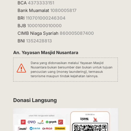
BCA
4373333151
Bank Muamalat
1080005817
BRI
110701000246304
BJB
1000100010000
CIMB Niaga Syariah
860005087400
BNI
1352428813
An. Yayasan Masjid Nusantara
Dana yang didonasikan melalui Yayasan Masjid
s
Nusantara bukan bersumber dan bukan untuk tujuan
pencucian uang (money laundering), termasuk
terorisme maupun tindak kejahatan lainnya.
Donasi Langsung