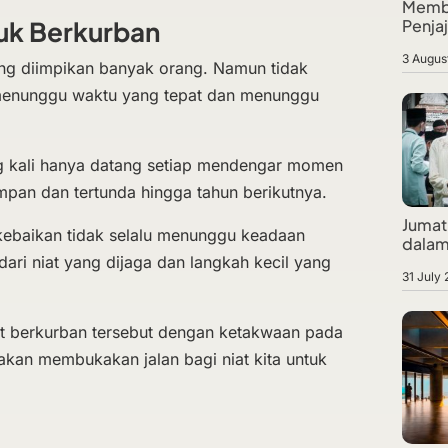
Membe
uk Berkurban
Penja
3 Augus
ng diimpikan banyak orang. Namun tidak
 menunggu waktu yang tepat dan menunggu
ing kali hanya datang setiap mendengar momen
simpan dan tertunda hingga tahun berikutnya.
Jumat 
kebaikan tidak selalu menunggu keadaan
dalam
dari niat yang dijaga dan langkah kecil yang
31 July
niat berkurban tersebut dengan ketakwaan pada
akan membukakan jalan bagi niat kita untuk