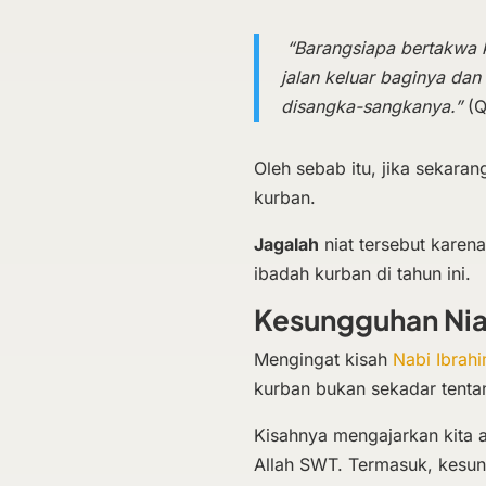
“Barangsiapa bertakwa 
jalan keluar baginya dan
disangka-sangkanya.”
(Q
Oleh sebab itu, jika sekaran
kurban.
Jagalah
niat tersebut karen
ibadah kurban di tahun ini.
Kesungguhan
Ni
Mengingat kisah
Nabi Ibrahi
kurban bukan sekadar tenta
Kisahnya mengajarkan kita a
Allah SWT. Termasuk, kesu