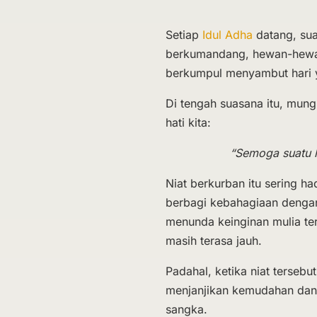
Setiap
Idul Adha
datang, sua
berkumandang, hewan-hewan
berkumpul menyambut hari
Di tengah suasana itu, mungk
hati kita:
“Semoga suatu h
Niat berkurban itu sering ha
berbagi kebahagiaan denga
menunda keinginan mulia ter
masih terasa jauh.
Padahal, ketika niat tersebu
menjanjikan kemudahan dan j
sangka.