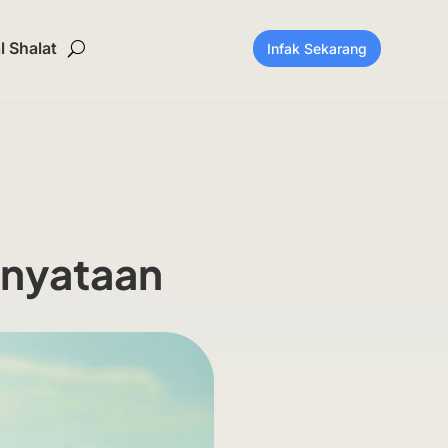
 Shalat
Infak Sekarang
enyataan