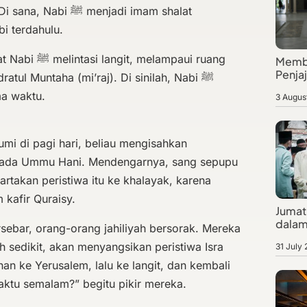
ﷺ menjadi imam shalat
i terdahulu.
melampaui ruang
Membe
Penja
ratul Muntaha (mi’raj). Di sinilah, Nabi ﷺ
ma waktu.
3 Augus
 kepada Ummu Hani. Mendengarnya, sang sepupu
 kafir Quraisy.
Jumat 
dalam
tersebar, orang-orang jahiliyah bersorak. Mereka
h sedikit, akan menyangsikan peristiwa Isra
31 July
anan ke Yerusalem, lalu ke langit, dan kembali
aktu semalam?” begitu pikir mereka.