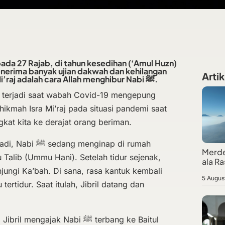
i pada 27 Rajab, di tahun kesedihan (‘Amul Huzn)
Artik
orang-orang terkasih. Isra Mi’raj adalah cara Allah menghibur Nabi ﷺ.
raj terjadi saat wabah Covid-19 mengepung
hikmah Isra Mi’raj pada situasi pandemi saat
ngkat kita ke derajat orang beriman.
menginap di rumah
Merde
 Talib (Ummu Hani). Setelah tidur sejenak,
ala Ra
5 Augus
ertidur. Saat itulah, Jibril datang dan
ajak Nabi ﷺ terbang ke Baitul