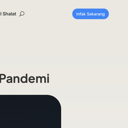
 Shalat
Infak Sekarang
i Pandemi