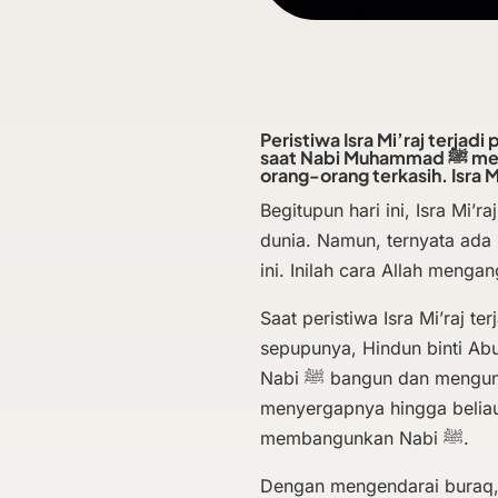
Peristiwa Isra Mi’raj terjad
saat Nabi Muhammad ﷺ menerima banyak ujian dakwah dan kehilangan
Begitupun hari ini, Isra Mi’
dunia. Namun, ternyata ada 
ini. Inilah cara Allah menga
Saat peristiwa Isra Mi’raj terjadi, Nabi ﷺ sedang 
sepupunya, Hindun binti Abu
Nabi ﷺ bangun dan mengunjungi Ka’bah. Di sana, rasa kantuk kembali
menyergapnya hingga beliau t
membangunkan Nabi ﷺ.
Dengan mengendarai buraq, Jibril meng