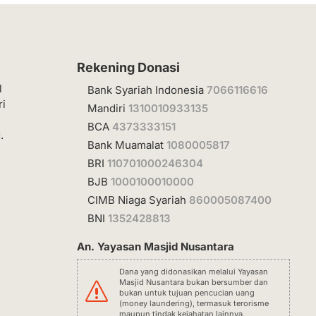
Rekening Donasi
l
Bank Syariah Indonesia
7066116616
ri
Mandiri
1310010933135
BCA
4373333151
.
Bank Muamalat
1080005817
BRI
110701000246304
BJB
1000100010000
CIMB Niaga Syariah
860005087400
BNI
1352428813
An. Yayasan Masjid Nusantara
Dana yang didonasikan melalui Yayasan
Masjid Nusantara bukan bersumber dan
s
bukan untuk tujuan pencucian uang
(money laundering), termasuk terorisme
maupun tindak kejahatan lainnya.