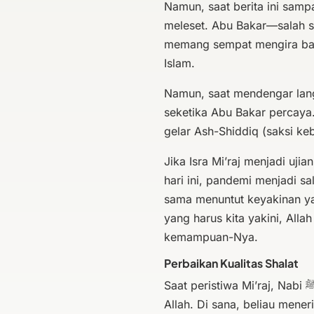
Namun, saat berita ini samp
meleset. Abu Bakar—salah s
memang sempat mengira bah
Islam.
Namun, saat mendengar langs
seketika Abu Bakar percaya.
gelar Ash-Shiddiq (saksi ke
Jika Isra Mi’raj menjadi uji
hari ini, pandemi menjadi s
sama menuntut keyakinan ya
yang harus kita yakini, Alla
kemampuan-Nya.
Perbaikan Kualitas Shalat
Saat peristiwa Mi’raj, Nabi ﷺ mengunjungi Sidratul Muntaha atas seizing
Allah. Di sana, beliau mene