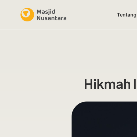
Tentang
Hikmah I