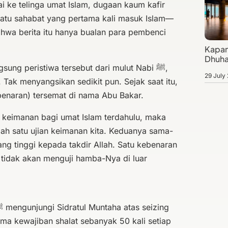
ai ke telinga umat Islam, dugaan kaum kafir
atu sahabat yang pertama kali masuk Islam—
wa berita itu hanya bualan para pembenci
Kapan
Dhuha
ung peristiwa tersebut dari mulut Nabi ﷺ,
29 July
 Tak menyangsikan sedikit pun. Sejak saat itu,
benaran) tersemat di nama Abu Bakar.
an keimanan bagi umat Islam terdahulu, maka
alah satu ujian keimanan kita. Keduanya sama-
ng tinggi kepada takdir Allah. Satu kebenaran
h tidak akan menguji hamba-Nya di luar
rima kewajiban shalat sebanyak 50 kali setiap