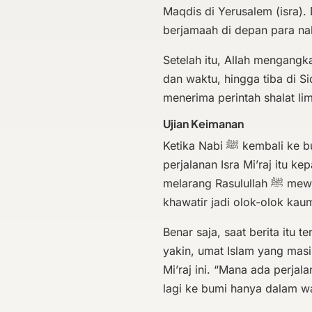
Maqdis di Yerusalem (isra). Di sana, Nabi 
berjamaah di depan para nab
Setelah itu, Allah mengangkat Nabi ﷺ melintasi langit, 
dan waktu, hingga tiba di Sid
menerima perintah shalat li
Ujian Keimanan
Ketika Nabi ﷺ kembali ke bumi di pagi hari, beliau mengisahkan
perjalanan Isra Mi’raj itu
melarang Rasulullah ﷺ mewartakan peristiwa itu ke khalayak, karena
khawatir jadi olok-olok kaum
Benar saja, saat berita itu 
yakin, umat Islam yang masi
Mi’raj ini. “Mana ada perjal
lagi ke bumi hanya dalam w