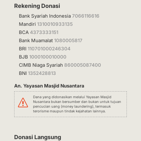
Rekening Donasi
Bank Syariah Indonesia
7066116616
Mandiri
1310010933135
BCA
4373333151
Bank Muamalat
1080005817
BRI
110701000246304
BJB
1000100010000
CIMB Niaga Syariah
860005087400
BNI
1352428813
An. Yayasan Masjid Nusantara
Dana yang didonasikan melalui Yayasan Masjid
s
Nusantara bukan bersumber dan bukan untuk tujuan
pencucian uang (money laundering), termasuk
terorisme maupun tindak kejahatan lainnya.
Donasi Langsung