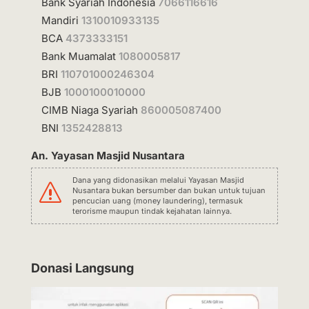
Bank Syariah Indonesia
7066116616
Mandiri
1310010933135
BCA
4373333151
Bank Muamalat
1080005817
BRI
110701000246304
BJB
1000100010000
CIMB Niaga Syariah
860005087400
BNI
1352428813
An. Yayasan Masjid Nusantara
Dana yang didonasikan melalui Yayasan Masjid
s
Nusantara bukan bersumber dan bukan untuk tujuan
pencucian uang (money laundering), termasuk
terorisme maupun tindak kejahatan lainnya.
Donasi Langsung