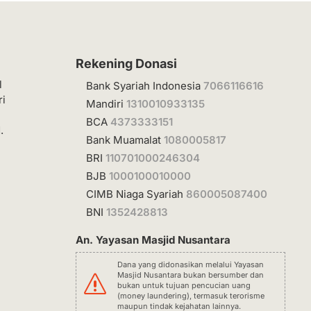
Rekening Donasi
l
Bank Syariah Indonesia
7066116616
ri
Mandiri
1310010933135
BCA
4373333151
.
Bank Muamalat
1080005817
BRI
110701000246304
BJB
1000100010000
CIMB Niaga Syariah
860005087400
BNI
1352428813
An. Yayasan Masjid Nusantara
Dana yang didonasikan melalui Yayasan
Masjid Nusantara bukan bersumber dan
s
bukan untuk tujuan pencucian uang
(money laundering), termasuk terorisme
maupun tindak kejahatan lainnya.