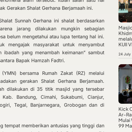
enomena alam tersebut. Itulah salah satu hal
ak Gerakan Shalat Gerhana Berjamaah ini.
 Shalat Sunnah Gerhana ini shalat berdasarkan
Masji
karena jarang dilakukan mungkin sebagian
Khidm
a belum mengetahui atau lupa tentang hal ini.
melalu
KUII VI
ntuk mengajak masyarakat untuk menyambut
gan ibadah yang menambah keimanan” sambut
24 July
santara Bapak Hamzah Fadtri.
a (YMN) bersama Rumah Zakat (RZ) melalui
gadakan gerakan Shalat Gerhana Berjamaah.
ah dilakukan di 35 titik masjid yang tersebar
i Kab. Bandung, Cimahi, Sukabumi, Cianjur,
iri, Tegal, Banjarnegara, Grobogan dan di
Kick 
Ar-Ra
Mulai
99 Ma
g tempat memberikan antusias yang tinggi dan