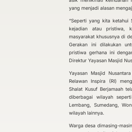
asik menikmati keindahan f
yang menjadi alasan mengaj
“Seperti yang kita ketahui
kejadian atau pristiwa, 
masyarakat khususnya di des
Gerakan ini dilakukan u
pristiwa gerhana ini den
Direktur Yayasan Masjid Nu
Yayasan Masjid Nusantar
Relawan Inspira (RI) men
Shalat Kusuf Berjamaah tel
diberbagai wilayah sepert
Lembang, Sumedang, Wonog
wilayah lainnya.
Warga desa dimasing-masin