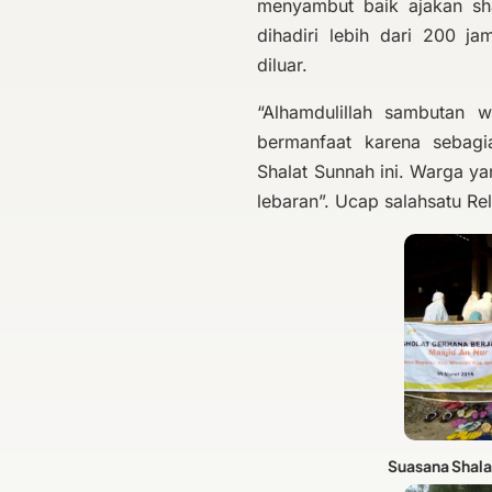
menyambut baik ajakan sha
dihadiri lebih dari 200 j
diluar.
“Alhamdulillah sambutan w
bermanfaat karena sebag
Shalat Sunnah ini. Warga ya
lebaran”. Ucap salahsatu Re
Suasana Shala