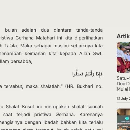
 bulan adalah dua diantara tanda-tanda
Artik
istiwa Gerhana Matahari ini kita diperlihatkan
ah Ta’ala. Maka sebagai muslim sebaiknya kita
menambah keimanan kita kepada Allah Swt.
sallam bersabda,
فَإِذَا رَأَيْتُمْ فَصَلُّوا
Satu-
Dua D
a tersebut, maka shalatlah.” (HR. Bukhari no.
Mulai
31 July
u Shalat Kusuf ini merupakan shalat sunnah
saat terjadi pristiwa Gerhana. Karenanya
 mengisinya dengan ibadah bahkan kita terlalu