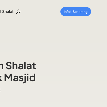
 Shalat
Infak Sekarang
 Shalat
k Masjid
)