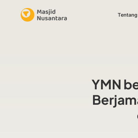
Tentang
YMN be
Berjama