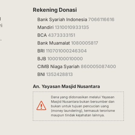
Rekening Donasi
l
Bank Syariah Indonesia
7066116616
ri
Mandiri
1310010933135
BCA
4373333151
.
Bank Muamalat
1080005817
BRI
110701000246304
BJB
1000100010000
CIMB Niaga Syariah
860005087400
BNI
1352428813
An. Yayasan Masjid Nusantara
Dana yang didonasikan melalui Yayasan
Masjid Nusantara bukan bersumber dan
s
bukan untuk tujuan pencucian uang
(money laundering), termasuk terorisme
maupun tindak kejahatan lainnya.