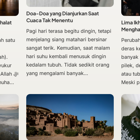
Doa-Doa yang Dianjurkan Saat
Cuaca Tak Menentu
halat
Lima Ik
Mengha
Pagi hari terasa begitu dingin, tetapi
menjelang siang matahari bersinar
h satu
Perubah
sangat terik. Kemudian, saat malam
deras k
hari suhu kembali menusuk dingin
ah).
banyak 
kedalam tubuh. Tidak sedikit orang
yukur
pilek, 
yang mengalami banyak…
llah ﷻ
atau tu
Dhuha…
Meski 