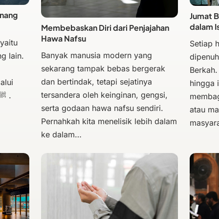
enang
Jumat B
dalam I
Membebaskan Diri dari Penjajahan
Hawa Nafsu
yaitu
Setiap 
Banyak manusia modern yang
g lain.
dipenuh
sekarang tampak bebas bergerak
Berkah.
dan bertindak, tetapi sejatinya
alui
hingga 
tersandera oleh keinginan, gengsi,
membagi
serta godaan hawa nafsu sendiri.
atau ma
Pernahkah kita menelisik lebih dalam
masyar
ke dalam…