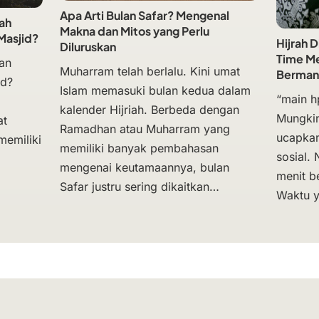
Apa Arti Bulan Safar? Mengenal
ah
Makna dan Mitos yang Perlu
Masjid?
Hijrah 
Diluruskan
Time Me
an
Muharram telah berlalu. Kini umat
Berman
id?
Islam memasuki bulan kedua dalam
“main hp
kalender Hijriah. Berbeda dengan
Mungkin 
at
Ramadhan atau Muharram yang
ucapka
memiliki
memiliki banyak pembahasan
sosial.
mengenai keutamaannya, bulan
menit b
Safar justru sering dikaitkan…
Waktu 