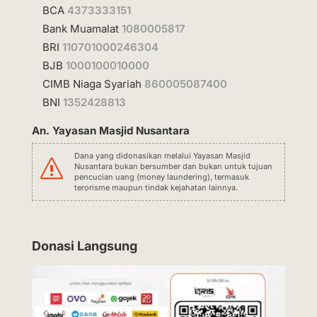
BCA
4373333151
Bank Muamalat
1080005817
BRI
110701000246304
BJB
1000100010000
CIMB Niaga Syariah
860005087400
BNI
1352428813
An. Yayasan Masjid Nusantara
Dana yang didonasikan melalui Yayasan Masjid
s
Nusantara bukan bersumber dan bukan untuk tujuan
pencucian uang (money laundering), termasuk
terorisme maupun tindak kejahatan lainnya.
Donasi Langsung