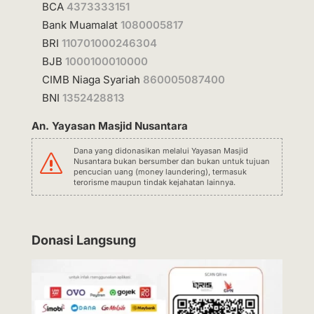
BCA
4373333151
Bank Muamalat
1080005817
BRI
110701000246304
BJB
1000100010000
CIMB Niaga Syariah
860005087400
BNI
1352428813
An. Yayasan Masjid Nusantara
Dana yang didonasikan melalui Yayasan Masjid
s
Nusantara bukan bersumber dan bukan untuk tujuan
pencucian uang (money laundering), termasuk
terorisme maupun tindak kejahatan lainnya.
Donasi Langsung