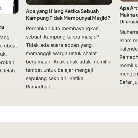
Apa Art
Apa yang Hilang Ketika Sebuah
Makna d
Kampung Tidak Mempunyai Masjid?
Dilurus
ca
Pernahkah kita membayangkan
Muharra
sebuah kampung tanpa masjid?
yang
Islam m
Tidak ada suara adzan yang
membuat
kalende
memanggil warga untuk shalat
uk,
Ramadh
berjamaah. Anak-anak tidak memiliki
orokan
memili
tempat untuk belajar mengaji
 lelah.
mengena
sepulang sekolah. Ketika
Safar ju
Ramadhan…