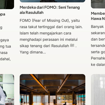
Merdeka dari FOMO: Seni Tenang
ala Rasulullah
Membeba
npa
Hawa N
FOMO (Fear of Missing Out), yaitu
Banyak
rasa takut tertinggal dari orang lain.
ng
sekaran
Islam telah mengajarkan cara
dan bert
menghadapi perasaan ini melalui
 gaya
tersand
sikap tenang dari Rasulullah ﷺ .
ng tua
serta g
Yang dimana…
masa
Pernahk
dahal,
ke dal