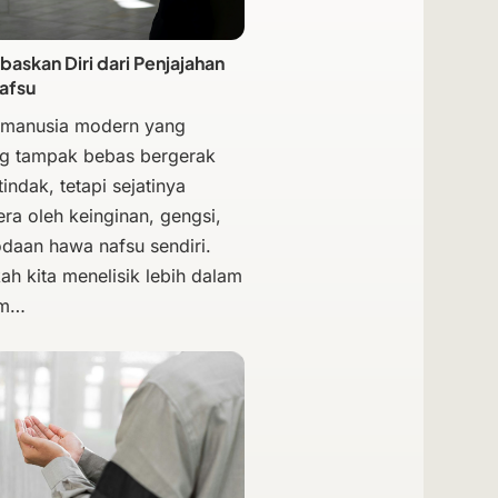
skan Diri dari Penjajahan
afsu
 manusia modern yang
g tampak bebas bergerak
indak, tetapi sejatinya
era oleh keinginan, gengsi,
odaan hawa nafsu sendiri.
ah kita menelisik lebih dalam
am…