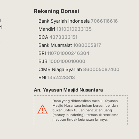
Rekening Donasi
l
Bank Syariah Indonesia
7066116616
ri
Mandiri
1310010933135
BCA
4373333151
.
Bank Muamalat
1080005817
BRI
110701000246304
BJB
1000100010000
CIMB Niaga Syariah
860005087400
BNI
1352428813
An. Yayasan Masjid Nusantara
Dana yang didonasikan melalui Yayasan
Masjid Nusantara bukan bersumber dan
s
bukan untuk tujuan pencucian uang
(money laundering), termasuk terorisme
maupun tindak kejahatan lainnya.