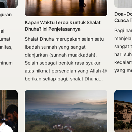
Doa-Doa
njuran
Cuaca 
Kapan Waktu Terbaik untuk Shalat
Dhuha? Ini Penjelasannya
Pagi har
al
menjela
Shalat Dhuha merupakan salah satu
Jumat
sangat 
ibadah sunnah yang sangat
nitas,
hari su
dianjurkan (sunnah muakkadah).
kedalam
Selain sebagai bentuk rasa syukur
 minum
yang m
atas nikmat persendian yang Allah ﷻ
berikan setiap pagi, shalat Dhuha…