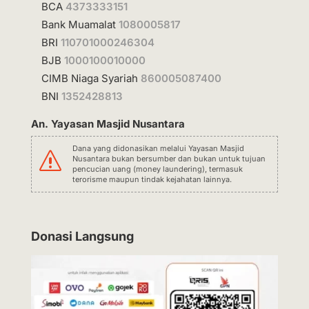
BCA
4373333151
Bank Muamalat
1080005817
BRI
110701000246304
BJB
1000100010000
CIMB Niaga Syariah
860005087400
BNI
1352428813
An. Yayasan Masjid Nusantara
Dana yang didonasikan melalui Yayasan Masjid
s
Nusantara bukan bersumber dan bukan untuk tujuan
pencucian uang (money laundering), termasuk
terorisme maupun tindak kejahatan lainnya.
Donasi Langsung