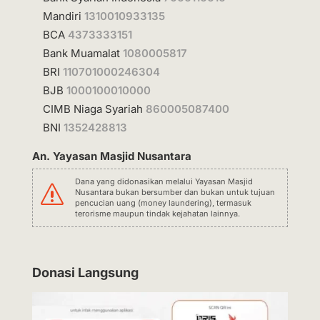
Mandiri
1310010933135
BCA
4373333151
Bank Muamalat
1080005817
BRI
110701000246304
BJB
1000100010000
CIMB Niaga Syariah
860005087400
BNI
1352428813
An. Yayasan Masjid Nusantara
Dana yang didonasikan melalui Yayasan Masjid
s
Nusantara bukan bersumber dan bukan untuk tujuan
pencucian uang (money laundering), termasuk
terorisme maupun tindak kejahatan lainnya.
Donasi Langsung