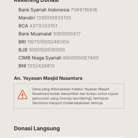
Bank Syariah Indonesia
7066116616
Mandiri
1310010933135
BCA
4373333151
Bank Muamalat
1080005817
BRI
110701000246304
BJB
1000100010000
CIMB Niaga Syariah
860005087400
BNI
1352428813
An. Yayasan Masjid Nusantara
Dana yang didonasikan melalui Yayasan Masjid
s
Nusantara bukan bersumber dan bukan untuk tujuan
pencucian uang (money laundering), termasuk
terorisme maupun tindak kejahatan lainnya.
Donasi Langsung