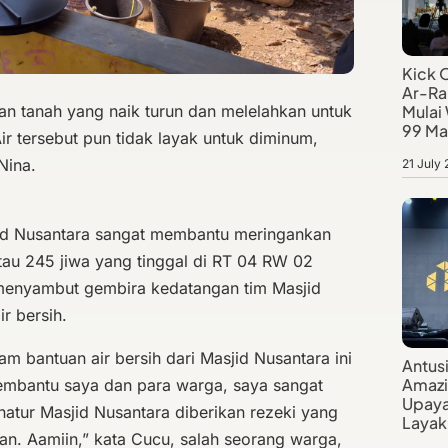
Kick 
Ar-Ra
n tanah yang naik turun dan melelahkan untuk
Mulai
99 Ma
ir tersebut pun tidak layak untuk diminum,
Nina.
21 July
sjid Nusantara sangat membantu meringankan
tau 245 jiwa yang tinggal di RT 04 RW 02
enyambut gembira kedatangan tim Masjid
r bersih.
am bantuan air bersih dari Masjid Nusantara ini
Antus
Amazi
bantu saya dan para warga, saya sangat
Upaya
tur Masjid Nusantara diberikan rezeki yang
Layak 
an. Aamiin,” kata Cucu, salah seorang warga,