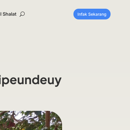
 Shalat
Infak Sekarang
Cipeundeuy