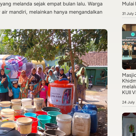
Mulai
n yang melanda sejak empat bulan lalu. Warga
r air mandiri, melainkan hanya mengandalkan
31 July
Masji
Khidm
melalu
KUII VI
24 July