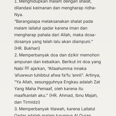
Menghidupkan malam dengan shalat,
dilandasi keimanan dan mengharap ridha-
Nya.
“Barangsiapa melaksanakan shalat pada
malam lailatul qadar karena iman dan
mengharap pahala dari Allah, maka dosa-
dosanya yang telah lalu akan diampuni.”
(HR. Bukhari)
Memperbanyak doa dan dzikir memohon
ampunan dan kebaikan. Berikut ini doa yang
Nabi ﷺ ajarkan, “Allaahumma innaka
’afuwwun tuhibbul afwa fa’fu ’annii”. Artinya,
“Ya Allah, sesungguhnya Engkau adalah Zat
Yang Maha Pemaaf, oleh karena itu
maafkanlah aku.” (HR. Ahmad, Ibnu Majah,
dan Tirmidzi)
Memperbanyak tilawah, karena Lailatul
Qadar adalah malam turunnya Al Quran.