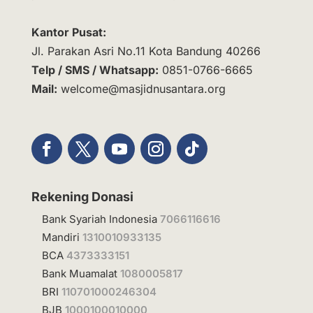
Kantor Pusat:
Jl. Parakan Asri No.11 Kota Bandung 40266
Telp / SMS / Whatsapp:
0851-0766-6665
Mail:
welcome@masjidnusantara.org
Rekening Donasi
Bank Syariah Indonesia
7066116616
Mandiri
1310010933135
BCA
4373333151
Bank Muamalat
1080005817
BRI
110701000246304
BJB
1000100010000