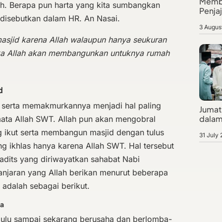
Membe
ah. Berapa pun harta yang kita sumbangkan
Penja
i disebutkan dalam HR. An Nasai.
3 Augus
sjid karena Allah walaupun hanya seukuran
aka Allah akan membangunkan untuknya rumah
d
 serta memakmurkannya menjadi hal paling
Jumat 
dalam
mata Allah SWT. Allah pun akan mengobral
 ikut serta membangun masjid dengan tulus
31 July
ng ikhlas hanya karena Allah SWT. Hal tersebut
 hadits yang diriwayatkan sahabat Nabi
aran yang Allah berikan menurut beberapa
a adalah sebagai berikut.
ga
dulu sampai sekarang berusaha dan berlomba-