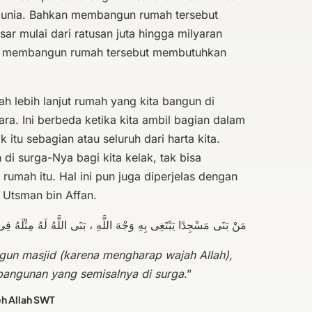
 dunia. Bahkan membangun rumah tersebut
r mulai dari ratusan juta hingga milyaran
ja, membangun rumah tersebut membutuhkan
aah lebih lanjut rumah yang kita bangun di
ara. Ini berbeda ketika kita ambil bagian dalam
itu sebagian atau seluruh dari harta kita.
di surga-Nya bagi kita kelak, tak bisa
rumah itu. Hal ini pun juga diperjelas dengan
 Utsman bin Affan.
مَنْ بَنَى مَسْجِدًا يَبْتَغِى بِهِ وَجْهَ اللَّهِ ، بَنَى اللَّهُ لَهُ مِثْلَهُ فِى 
un masjid (karena mengharap wajah Allah),
angunan yang semisalnya di surga
.”
eh Allah SWT