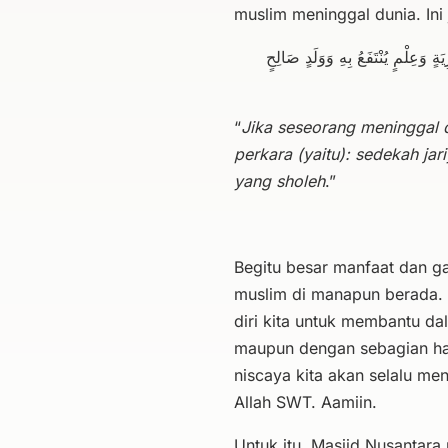
muslim meninggal dunia. Ini
ةٍ وَعِلْمٍ يُنْتَفَعُ بِهِ وَوَلَدٍ صَالِحٍ
“
Jika seseorang meninggal d
perkara (yaitu): sedekah ja
yang sholeh
.”
Begitu besar manfaat dan g
muslim di manapun berada. 
diri kita untuk membantu d
maupun dengan sebagian har
niscaya kita akan selalu me
Allah SWT. Aamiin.
Untuk itu, Masjid Nusantar