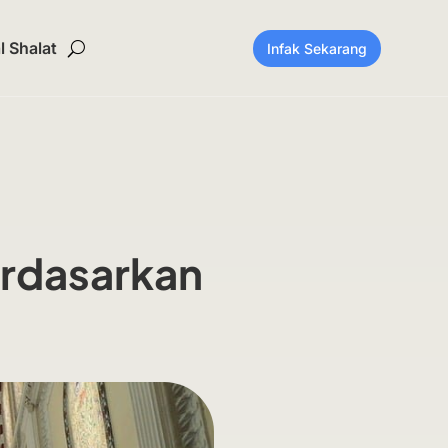
 Shalat
Infak Sekarang
rdasarkan