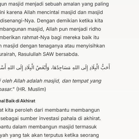
un masjid menjadi sebuah amalan yang paling
 ini karena Allah mencintai masjid dan masjid
 disenangi-Nya. Dengan demikian ketika kita
bangunan masjid, Allah pun menjadi ridho
erikan rahmat-Nya bagi mereka baik itu
masjid dengan tenaganya atau menyisihkan
urairah, Rasulullah SAW bersabda.
أَحَبُّ الْبِلَادِ إِلَى اللهِ مَسَاجِدُهَا، وَأَبْغَضُ الْبِلَادِ إِلَى اللهِ أَسْو
i oleh Allah adalah masjid, dan tempat yang
pasar
.” (HR. Muslim)
al Baik di Akhirat
pat kita peroleh dari membantu membangun
 sebagai sumber investasi pahala di akhirat.
antu dalam membangun masjid termasuk
iyah yang tak akan terputus ketika seorang