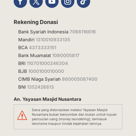
Rekening Donasi
Bank Syariah Indonesia
7066116616
Mandiri
1310010933135
BCA
4373333151
Bank Muamalat
1080005817
BRI
110701000246304
BJB
1000100010000
CIMB Niaga Syariah
860005087400
BNI
1352428813
An. Yayasan Masjid Nusantara
Dana yang didonasikan melalui Yayasan Masjid
s
Nusantara bukan bersumber dan bukan untuk tujuan
pencucian uang (money laundering), termasuk
terorisme maupun tindak kejahatan lainnya.