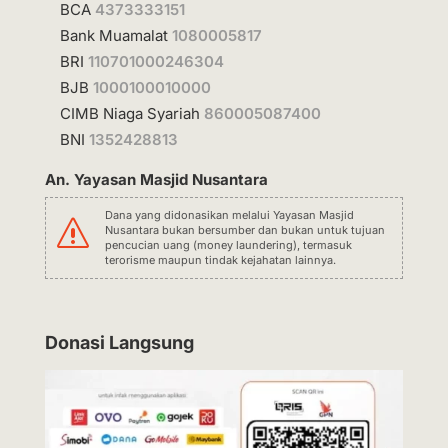
BCA
4373333151
Bank Muamalat
1080005817
BRI
110701000246304
BJB
1000100010000
CIMB Niaga Syariah
860005087400
BNI
1352428813
An. Yayasan Masjid Nusantara
Dana yang didonasikan melalui Yayasan Masjid
s
Nusantara bukan bersumber dan bukan untuk tujuan
pencucian uang (money laundering), termasuk
terorisme maupun tindak kejahatan lainnya.
Donasi Langsung