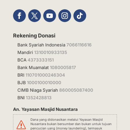
Rekening Donasi
Bank Syariah Indonesia
7066116616
Mandiri
1310010933135
BCA
4373333151
Bank Muamalat
1080005817
BRI
110701000246304
BJB
1000100010000
CIMB Niaga Syariah
860005087400
BNI
1352428813
An. Yayasan Masjid Nusantara
Dana yang didonasikan melalui Yayasan Masjid
s
Nusantara bukan bersumber dan bukan untuk tujuan
pencucian uang (money laundering), termasuk