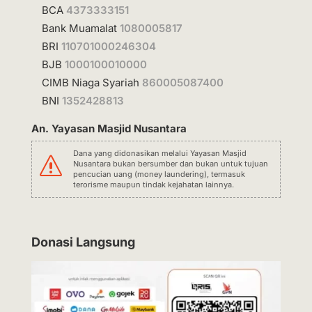
BCA
4373333151
Bank Muamalat
1080005817
BRI
110701000246304
BJB
1000100010000
CIMB Niaga Syariah
860005087400
BNI
1352428813
An. Yayasan Masjid Nusantara
Dana yang didonasikan melalui Yayasan Masjid
s
Nusantara bukan bersumber dan bukan untuk tujuan
pencucian uang (money laundering), termasuk
terorisme maupun tindak kejahatan lainnya.
Donasi Langsung