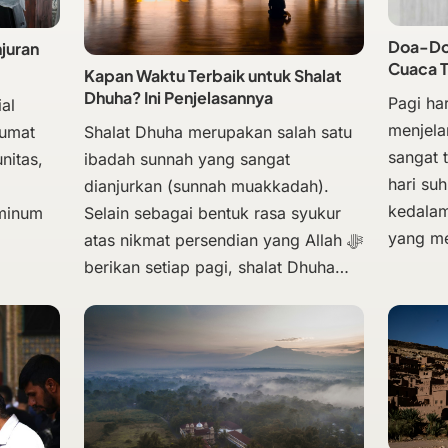
Doa-Doa
njuran
Cuaca 
Kapan Waktu Terbaik untuk Shalat
Dhuha? Ini Penjelasannya
Pagi har
al
menjela
Shalat Dhuha merupakan salah satu
Jumat
sangat 
ibadah sunnah yang sangat
nitas,
hari su
dianjurkan (sunnah muakkadah).
kedalam
Selain sebagai bentuk rasa syukur
 minum
yang m
atas nikmat persendian yang Allah ﷻ
berikan setiap pagi, shalat Dhuha…