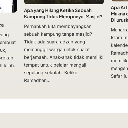
Apa Art
Apa yang Hilang Ketika Sebuah
Makna d
Kampung Tidak Mempunyai Masjid?
Dilurus
ca
Pernahkah kita membayangkan
Muharra
sebuah kampung tanpa masjid?
yang
Islam m
Tidak ada suara adzan yang
membuat
kalende
memanggil warga untuk shalat
uk,
Ramadh
berjamaah. Anak-anak tidak memiliki
orokan
memili
tempat untuk belajar mengaji
 lelah.
mengena
sepulang sekolah. Ketika
Safar ju
Ramadhan…