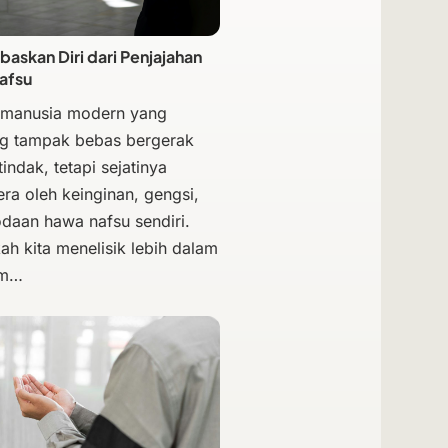
skan Diri dari Penjajahan
afsu
 manusia modern yang
g tampak bebas bergerak
indak, tetapi sejatinya
era oleh keinginan, gengsi,
odaan hawa nafsu sendiri.
ah kita menelisik lebih dalam
am…