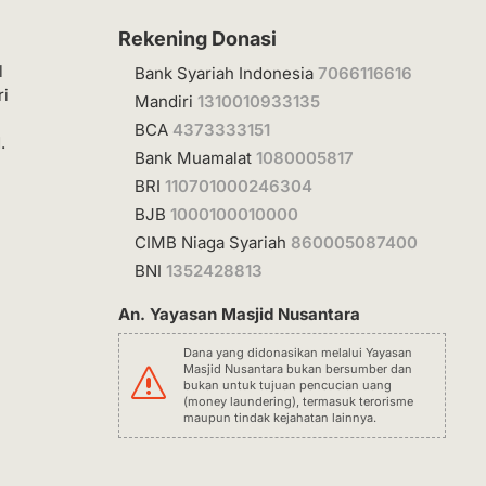
Rekening Donasi
l
Bank Syariah Indonesia
7066116616
ri
Mandiri
1310010933135
BCA
4373333151
.
Bank Muamalat
1080005817
BRI
110701000246304
BJB
1000100010000
CIMB Niaga Syariah
860005087400
BNI
1352428813
An. Yayasan Masjid Nusantara
Dana yang didonasikan melalui Yayasan
Masjid Nusantara bukan bersumber dan
s
bukan untuk tujuan pencucian uang
(money laundering), termasuk terorisme
maupun tindak kejahatan lainnya.