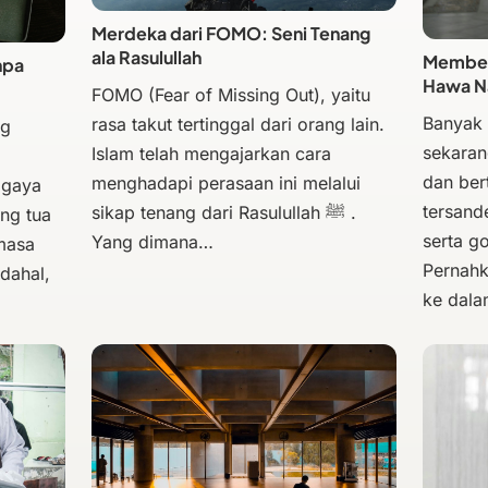
Merdeka dari FOMO: Seni Tenang
ala Rasulullah
Membeba
npa
Hawa N
FOMO (Fear of Missing Out), yaitu
Banyak
rasa takut tertinggal dari orang lain.
ng
sekaran
Islam telah mengajarkan cara
dan bert
menghadapi perasaan ini melalui
 gaya
tersand
sikap tenang dari Rasulullah ﷺ .
ng tua
serta g
Yang dimana…
masa
Pernahk
dahal,
ke dal