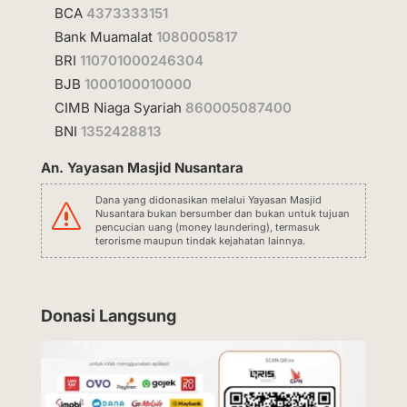
BCA
4373333151
Bank Muamalat
1080005817
BRI
110701000246304
BJB
1000100010000
CIMB Niaga Syariah
860005087400
BNI
1352428813
An. Yayasan Masjid Nusantara
Dana yang didonasikan melalui Yayasan Masjid
s
Nusantara bukan bersumber dan bukan untuk tujuan
pencucian uang (money laundering), termasuk
terorisme maupun tindak kejahatan lainnya.
Donasi Langsung