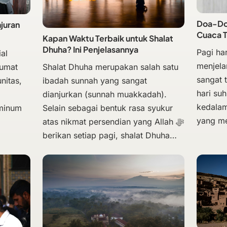
Doa-Doa
njuran
Cuaca 
Kapan Waktu Terbaik untuk Shalat
Dhuha? Ini Penjelasannya
Pagi har
al
menjela
Shalat Dhuha merupakan salah satu
Jumat
sangat 
ibadah sunnah yang sangat
nitas,
hari su
dianjurkan (sunnah muakkadah).
kedalam
Selain sebagai bentuk rasa syukur
 minum
yang m
atas nikmat persendian yang Allah ﷻ
berikan setiap pagi, shalat Dhuha…