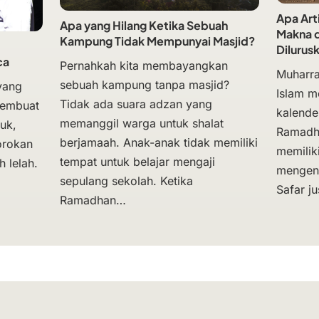
Apa Art
Apa yang Hilang Ketika Sebuah
Makna d
Kampung Tidak Mempunyai Masjid?
Dilurus
ca
Pernahkah kita membayangkan
Muharra
sebuah kampung tanpa masjid?
yang
Islam m
Tidak ada suara adzan yang
membuat
kalende
memanggil warga untuk shalat
uk,
Ramadh
berjamaah. Anak-anak tidak memiliki
orokan
memili
tempat untuk belajar mengaji
 lelah.
mengena
sepulang sekolah. Ketika
Safar ju
Ramadhan…