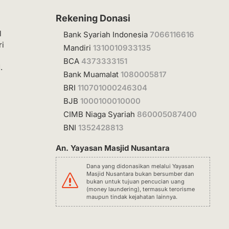
Rekening Donasi
l
Bank Syariah Indonesia
7066116616
ri
Mandiri
1310010933135
BCA
4373333151
.
Bank Muamalat
1080005817
BRI
110701000246304
BJB
1000100010000
CIMB Niaga Syariah
860005087400
BNI
1352428813
An. Yayasan Masjid Nusantara
Dana yang didonasikan melalui Yayasan
Masjid Nusantara bukan bersumber dan
s
bukan untuk tujuan pencucian uang
(money laundering), termasuk terorisme
maupun tindak kejahatan lainnya.