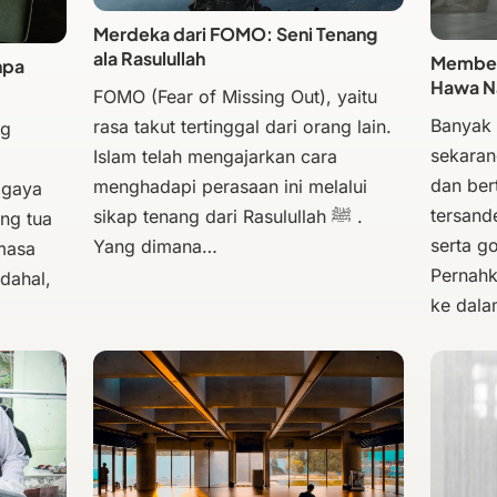
Merdeka dari FOMO: Seni Tenang
ala Rasulullah
Membeba
npa
Hawa N
FOMO (Fear of Missing Out), yaitu
Banyak
rasa takut tertinggal dari orang lain.
ng
sekaran
Islam telah mengajarkan cara
dan bert
menghadapi perasaan ini melalui
 gaya
tersand
sikap tenang dari Rasulullah ﷺ .
ng tua
serta g
Yang dimana…
masa
Pernahk
dahal,
ke dal