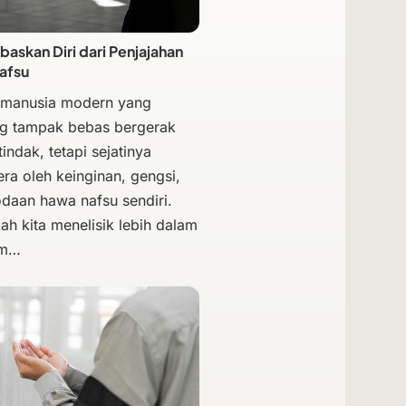
skan Diri dari Penjajahan
afsu
 manusia modern yang
g tampak bebas bergerak
indak, tetapi sejatinya
era oleh keinginan, gengsi,
odaan hawa nafsu sendiri.
ah kita menelisik lebih dalam
am…