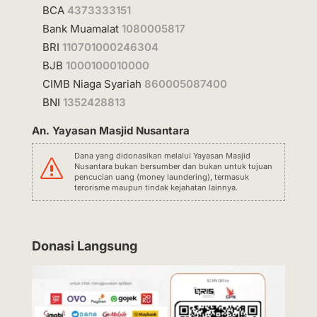
BCA
4373333151
Bank Muamalat
1080005817
BRI
110701000246304
BJB
1000100010000
CIMB Niaga Syariah
860005087400
BNI
1352428813
An. Yayasan Masjid Nusantara
Dana yang didonasikan melalui Yayasan Masjid
s
Nusantara bukan bersumber dan bukan untuk tujuan
pencucian uang (money laundering), termasuk
terorisme maupun tindak kejahatan lainnya.
Donasi Langsung