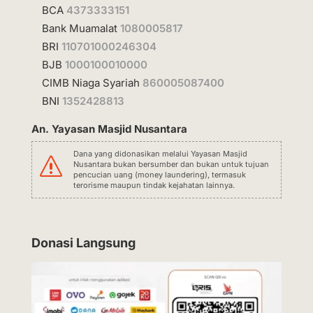
BCA
4373333151
Bank Muamalat
1080005817
BRI
110701000246304
BJB
1000100010000
CIMB Niaga Syariah
860005087400
BNI
1352428813
An. Yayasan Masjid Nusantara
Dana yang didonasikan melalui Yayasan Masjid
s
Nusantara bukan bersumber dan bukan untuk tujuan
pencucian uang (money laundering), termasuk
terorisme maupun tindak kejahatan lainnya.
Donasi Langsung