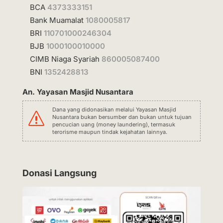
BCA
4373333151
Bank Muamalat
1080005817
BRI
110701000246304
BJB
1000100010000
CIMB Niaga Syariah
860005087400
BNI
1352428813
An. Yayasan Masjid Nusantara
Dana yang didonasikan melalui Yayasan Masjid
s
Nusantara bukan bersumber dan bukan untuk tujuan
pencucian uang (money laundering), termasuk
terorisme maupun tindak kejahatan lainnya.
Donasi Langsung