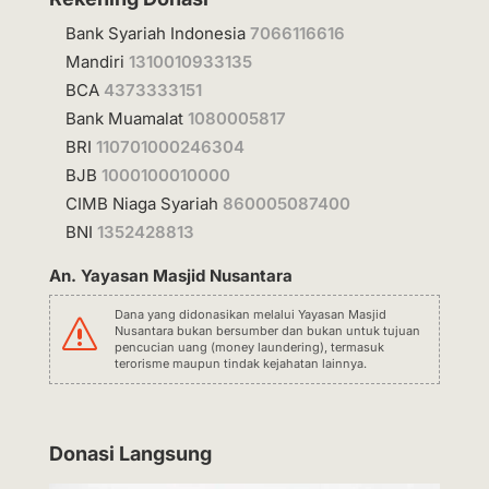
Bank Syariah Indonesia
7066116616
Mandiri
1310010933135
BCA
4373333151
Bank Muamalat
1080005817
BRI
110701000246304
BJB
1000100010000
CIMB Niaga Syariah
860005087400
BNI
1352428813
An. Yayasan Masjid Nusantara
Dana yang didonasikan melalui Yayasan Masjid
s
Nusantara bukan bersumber dan bukan untuk tujuan
pencucian uang (money laundering), termasuk
terorisme maupun tindak kejahatan lainnya.
Donasi Langsung