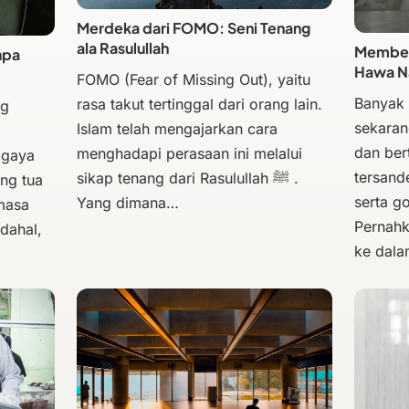
Merdeka dari FOMO: Seni Tenang
ala Rasulullah
Membeba
npa
Hawa N
FOMO (Fear of Missing Out), yaitu
Banyak
rasa takut tertinggal dari orang lain.
ng
sekaran
Islam telah mengajarkan cara
dan bert
menghadapi perasaan ini melalui
 gaya
tersand
sikap tenang dari Rasulullah ﷺ .
ng tua
serta g
Yang dimana…
masa
Pernahk
dahal,
ke dal