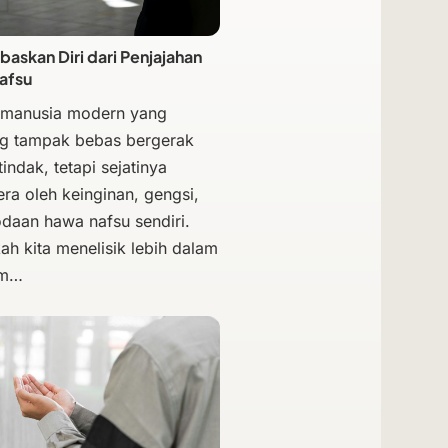
skan Diri dari Penjajahan
afsu
 manusia modern yang
g tampak bebas bergerak
indak, tetapi sejatinya
era oleh keinginan, gengsi,
odaan hawa nafsu sendiri.
ah kita menelisik lebih dalam
am…