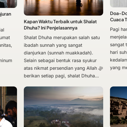
Doa-Doa
njuran
Cuaca 
Kapan Waktu Terbaik untuk Shalat
Dhuha? Ini Penjelasannya
Pagi har
al
menjela
Shalat Dhuha merupakan salah satu
Jumat
sangat 
ibadah sunnah yang sangat
nitas,
hari su
dianjurkan (sunnah muakkadah).
kedalam
Selain sebagai bentuk rasa syukur
 minum
yang m
atas nikmat persendian yang Allah ﷻ
berikan setiap pagi, shalat Dhuha…