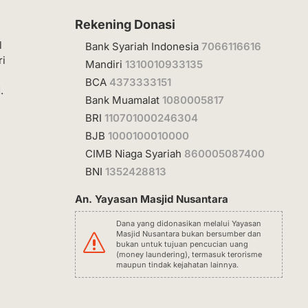
Rekening Donasi
l
Bank Syariah Indonesia
7066116616
ri
Mandiri
1310010933135
BCA
4373333151
.
Bank Muamalat
1080005817
BRI
110701000246304
BJB
1000100010000
CIMB Niaga Syariah
860005087400
BNI
1352428813
An. Yayasan Masjid Nusantara
Dana yang didonasikan melalui Yayasan
Masjid Nusantara bukan bersumber dan
s
bukan untuk tujuan pencucian uang
(money laundering), termasuk terorisme
maupun tindak kejahatan lainnya.