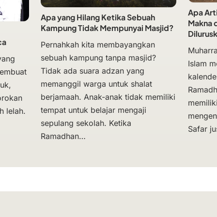
Apa Art
Apa yang Hilang Ketika Sebuah
Makna d
Kampung Tidak Mempunyai Masjid?
Dilurus
ca
Pernahkah kita membayangkan
Muharra
sebuah kampung tanpa masjid?
yang
Islam m
Tidak ada suara adzan yang
membuat
kalende
memanggil warga untuk shalat
uk,
Ramadh
berjamaah. Anak-anak tidak memiliki
orokan
memili
tempat untuk belajar mengaji
 lelah.
mengena
sepulang sekolah. Ketika
Safar ju
Ramadhan…