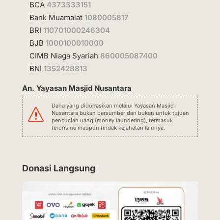
BCA
4373333151
Bank Muamalat
1080005817
BRI
110701000246304
BJB
1000100010000
CIMB Niaga Syariah
860005087400
BNI
1352428813
An. Yayasan Masjid Nusantara
Dana yang didonasikan melalui Yayasan Masjid
s
Nusantara bukan bersumber dan bukan untuk tujuan
pencucian uang (money laundering), termasuk
terorisme maupun tindak kejahatan lainnya.
Donasi Langsung