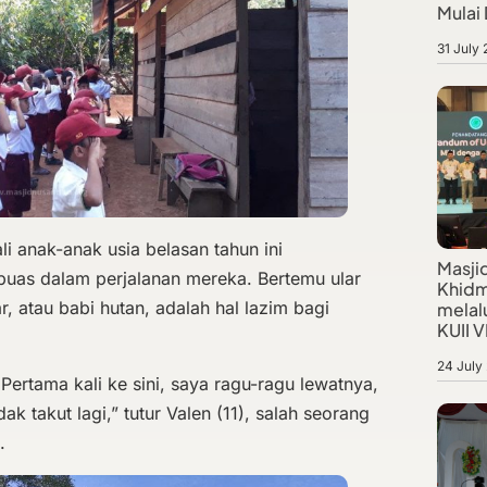
Mulai
31 July
li anak-anak usia belasan tahun ini
Masji
uas dalam perjalanan mereka. Bertemu ular
Khidm
, atau babi hutan, adalah hal lazim bagi
melalu
KUII VI
24 July
Pertama kali ke sini, saya ragu-ragu lewatnya,
dak takut lagi,” tutur Valen (11), salah seorang
.