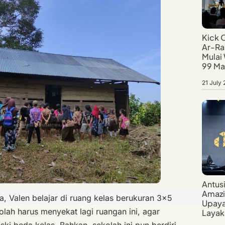
Kick 
Ar-Ra
Mulai
99 Ma
21 July
Antus
Amazi
, Valen belajar di ruang kelas berukuran 3×5
Upaya
olah harus menyekat lagi ruangan ini, agar
Layak 
i beda kelas. Bahkan, sekolah ini pun berdiri