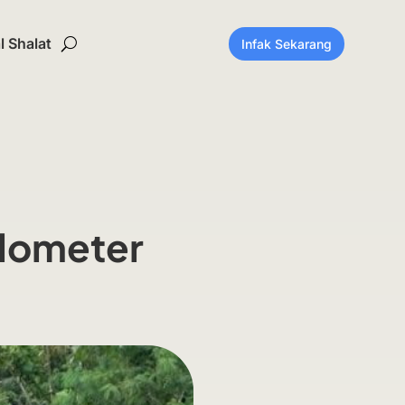
 Shalat
Infak Sekarang
ilometer