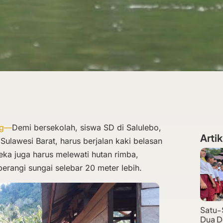
rg—
Demi bersekolah, siswa SD di Salulebo,
Artik
ulawesi Barat, harus berjalan kaki belasan
eka juga harus melewati hutan rimba,
rangi sungai selebar 20 meter lebih.
Satu-
Dua D