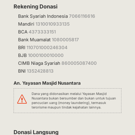
Rekening Donasi
Bank Syariah Indonesia
7066116616
Mandiri
1310010933135
BCA
4373333151
Bank Muamalat
1080005817
BRI
110701000246304
BJB
1000100010000
CIMB Niaga Syariah
860005087400
BNI
1352428813
An. Yayasan Masjid Nusantara
Dana yang didonasikan melalui Yayasan Masjid
s
Nusantara bukan bersumber dan bukan untuk tujuan
pencucian uang (money laundering), termasuk
terorisme maupun tindak kejahatan lainnya.
Donasi Langsung