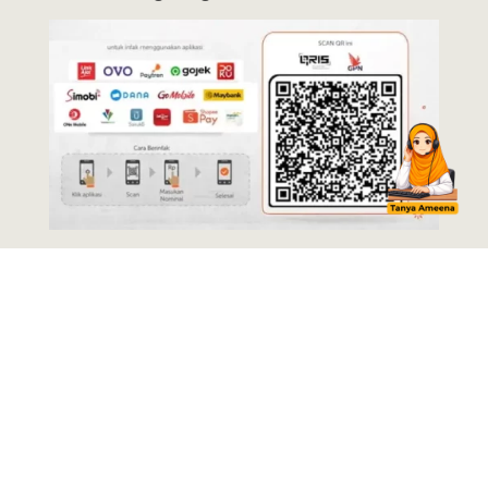
Disclaimer:
Tiap donasi yang masuk melalui QRcode dan Rekening Donasi
ini akan kami salurkan ke Kegiatan Pemakmuran Masjid (bangun dan
renovasi, sarana dan prasarana, dan kegiatan pemakmuran lainnya).