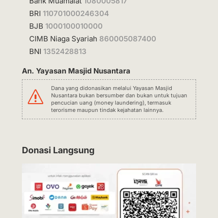
Bank Muamalat
1080005817
BRI
110701000246304
BJB
1000100010000
CIMB Niaga Syariah
860005087400
BNI
1352428813
An. Yayasan Masjid Nusantara
Dana yang didonasikan melalui Yayasan Masjid
s
Nusantara bukan bersumber dan bukan untuk tujuan
pencucian uang (money laundering), termasuk
terorisme maupun tindak kejahatan lainnya.
Donasi Langsung