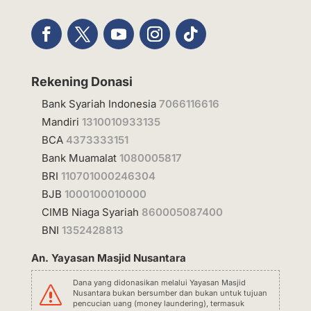
Rekening Donasi
Bank Syariah Indonesia
7066116616
Mandiri
1310010933135
BCA
4373333151
Bank Muamalat
1080005817
BRI
110701000246304
BJB
1000100010000
CIMB Niaga Syariah
860005087400
BNI
1352428813
An. Yayasan Masjid Nusantara
Dana yang didonasikan melalui Yayasan Masjid
s
Nusantara bukan bersumber dan bukan untuk tujuan
pencucian uang (money laundering), termasuk