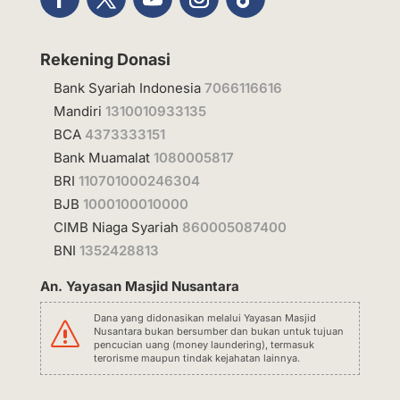
Rekening Donasi
Bank Syariah Indonesia
7066116616
Mandiri
1310010933135
BCA
4373333151
Bank Muamalat
1080005817
BRI
110701000246304
BJB
1000100010000
CIMB Niaga Syariah
860005087400
BNI
1352428813
An. Yayasan Masjid Nusantara
Dana yang didonasikan melalui Yayasan Masjid
s
Nusantara bukan bersumber dan bukan untuk tujuan
pencucian uang (money laundering), termasuk
terorisme maupun tindak kejahatan lainnya.