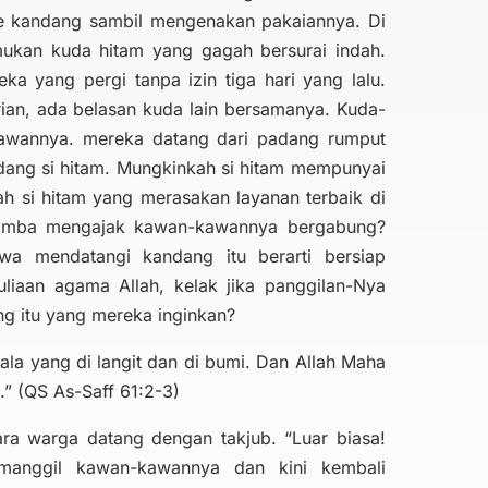
 ke kandang sambil mengenakan pakaiannya. Di
ukan kuda hitam yang gagah bersurai indah.
eka yang pergi tanpa izin tiga hari yang lalu.
rian, ada belasan kuda lain bersamanya. Kuda-
-kawannya. mereka datang dari padang rumput
ndang si hitam. Mungkinkah si hitam mempunyai
ah si hitam yang merasakan layanan terbaik di
amba mengajak kawan-kawannya bergabung?
a mendatangi kandang itu berarti bersiap
liaan agama Allah, kelak jika panggilan-Nya
 itu yang mereka inginkan?
ala yang di langit dan di bumi. Dan Allah Maha
.” (QS As-Saff 61:2-3)
para warga datang dengan takjub. “Luar biasa!
manggil kawan-kawannya dan kini kembali