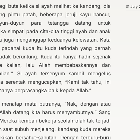
agi buta ketika si ayah melihat ke kandang, dia
31 July
ng pintu patah, beberapa jeruji kayu hancur,
uyun-duyun para tetangga datang untuk
a simpati pada cita-cita tinggi ayah dan anak
eka juga menganggap keduanya kelewatan. Kata
i padahal kuda itu kuda terindah yang pernah
tidak beruntung. Kuda itu hanya hadir sejenak
ta kalian, lalu Allah membebaskannya dan
alian!” Si ayah tersenyum sambil mengelus
ka serentak mengucapkan, “Kami tak tahu, ini
hanya berprasangka baik kepda Allah.”
 menatap mata putranya, “Nak, dengan atau
 Allah datang kita harus menyambutnya.” Sang
reka kembali bekerja seolah-olah tak terjadi
an saat subuh menjelang, kandang kuda mereka
gkikan bersahut-sahutan. Dengan terburu-buru