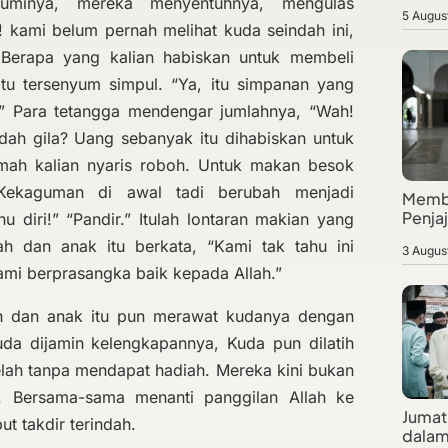
uminya, mereka menyentuhnya, mengulas
5 Augus
! kami belum pernah melihat kuda seindah ini,
! Berapa yang kalian habiskan untuk membeli
itu tersenyum simpul. “Ya, itu simpanan yang
” Para tetangga mendengar jumlahnya, “Wah!
dah gila? Uang sebanyak itu dihabiskan untuk
mah kalian nyaris roboh. Untuk makan besok
 Kekaguman di awal tadi berubah menjadi
Membe
Penja
u diri!” “Pandir.” Itulah lontaran makian yang
h dan anak itu berkata, “Kami tak tahu ini
3 Augus
ami berprasangka baik kepada Allah.”
ah dan anak itu pun merawat kudanya dengan
uda dijamin kelengkapannya, Kuda pun dilatih
 lelah tanpa mendapat hadiah. Mereka kini bukan
ga. Bersama-sama menanti panggilan Allah ke
Jumat 
t takdir terindah.
dalam