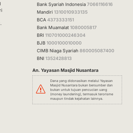
l
Bank Syariah Indonesia
7066116616
ri
Mandiri
1310010933135
BCA
4373333151
.
Bank Muamalat
1080005817
BRI
110701000246304
BJB
1000100010000
CIMB Niaga Syariah
860005087400
BNI
1352428813
An. Yayasan Masjid Nusantara
Dana yang didonasikan melalui Yayasan
Masjid Nusantara bukan bersumber dan
s
bukan untuk tujuan pencucian uang
(money laundering), termasuk terorisme
maupun tindak kejahatan lainnya.