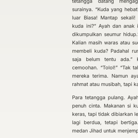
tetangga datang mengag
surainya. “Kuda yang hebat
luar Biasa! Mantap sekali
kuda ini?” Ayah dan anak 
dikumpulkan seumur hidup.
Kalian masih waras atau su
membeli kuda? Padahal ru
saja belum tentu ada.”
cemoohan. “Tolol!” “Tak tah
mereka terima. Namun aya
rahmat atau musibah, tapi k
Para tetangga pulang. Ay
penuh cinta. Makanan si k
keras, tapi tidak dibiarkan
lagi berdua, tetapi berti
medan Jihad untuk menjempu