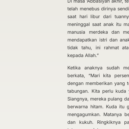
Di masa ‘Abbasiyah akhir, 
telah menebus dirinya send
saat hari libur dari tuann
meninggal saat anak itu ma
manusia merdeka dan me
mendapatkan istri dan anak
tidak tahu, ini rahmat a
kepada Allah.”
Ketika anaknya sudah m
berkata, “Mari kita pers
dengan memberikan yang t
tabungan. Kita perlu kuda
Siangnya, mereka pulang d
berwarna hitam. Kuda itu 
mengagumkan. Matanya berk
dan kukuh. Ringkiknya p