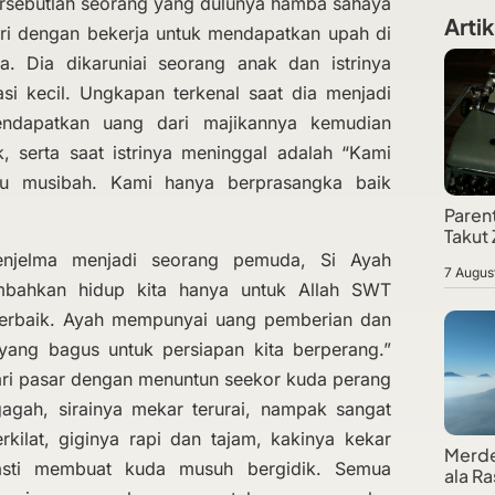
tersebutlah seorang yang dulunya hamba sahaya
Artik
iri dengan bekerja untuk mendapatkan upah di
ya. Dia dikaruniai seorang anak dan istrinya
si kecil. Ungkapan terkenal saat dia menjadi
ndapatkan uang dari majikannya kemudian
, serta saat istrinya meninggal adalah “Kami
tau musibah. Kami hanya berprasangka baik
Paren
Takut
enjelma menjadi seorang pemuda, Si Ayah
7 Augus
embahkan hidup kita hanya untuk Allah SWT
erbaik. Ayah mempunyai uang pemberian dan
 yang bagus untuk persiapan kita berperang.”
ari pasar dengan menuntun seekor kuda perang
gagah, sirainya mekar terurai, nampak sangat
ilat, giginya rapi dan tajam, kakinya kekar
Merde
asti membuat kuda musuh bergidik. Semua
ala Ra