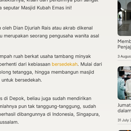
kta seputar Masjid Kubah Emas ini!
 oleh Dian Djuriah Rais atau akrab dikenal
iau merupakan seorang pengusaha wanita asal
Membe
Penja
mpah ruah berkat usaha tambang minyak
3 Augus
 berhenti dari kebiasaan
bersedekah
. Mulai dari
nolong tetangga, hingga membangun masjid
 untuk bersedekah.
s di Depok, beliau juga sudah mendirikan
Jumat 
Jumlahnya pun tak tanggung-tanggung, sudah
dalam
berhasil dibangunnya di Indonesia, Singapura,
31 July
russalam.