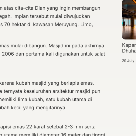
 atas cita-cita Dian yang ingin membangun
gah. Impian tersebut mulai diwujudkan
s 70 hektar di kawasan Meruyung, Limo,
Kapan
mas mulai dibangun. Masjid ini pada akhirnya
Dhuha
 2006 dan pertama kali digunakan untuk salat
29 July
karena kubah masjid yang berlapis emas.
ternyata keseluruhan arsitektur masjid pun
memiliki lima kubah, satu kubah utama di
bah kecil yang mengitarinya.
lapisi emas 22 karat setebal 2-3 mm serta
ah utama memiliki diameter 16 meter dan tinggi