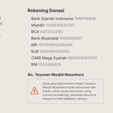
Rekening Donasi
l
Bank Syariah Indonesia
7066116616
ri
Mandiri
1310010933135
BCA
4373333151
.
Bank Muamalat
1080005817
BRI
110701000246304
BJB
1000100010000
CIMB Niaga Syariah
860005087400
BNI
1352428813
An. Yayasan Masjid Nusantara
Dana yang didonasikan melalui Yayasan
Masjid Nusantara bukan bersumber dan
s
bukan untuk tujuan pencucian uang
(money laundering), termasuk terorisme
maupun tindak kejahatan lainnya.