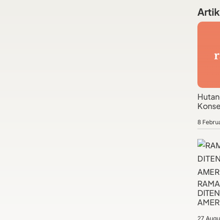
Artik
Hutan
Konse
8 Febru
RAMA
DITE
AMER
27 Augu