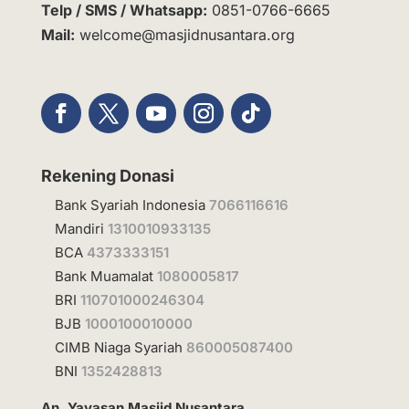
Telp / SMS / Whatsapp:
0851-0766-6665
Mail:
welcome@masjidnusantara.org
Rekening Donasi
Bank Syariah Indonesia
7066116616
Mandiri
1310010933135
BCA
4373333151
Bank Muamalat
1080005817
BRI
110701000246304
BJB
1000100010000
CIMB Niaga Syariah
860005087400
BNI
1352428813
An. Yayasan Masjid Nusantara