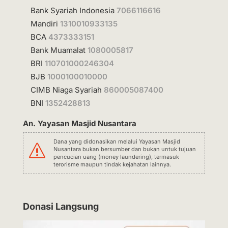
Bank Syariah Indonesia
7066116616
Mandiri
1310010933135
BCA
4373333151
Bank Muamalat
1080005817
BRI
110701000246304
BJB
1000100010000
CIMB Niaga Syariah
860005087400
BNI
1352428813
An. Yayasan Masjid Nusantara
Dana yang didonasikan melalui Yayasan Masjid
s
Nusantara bukan bersumber dan bukan untuk tujuan
pencucian uang (money laundering), termasuk
terorisme maupun tindak kejahatan lainnya.
Donasi Langsung