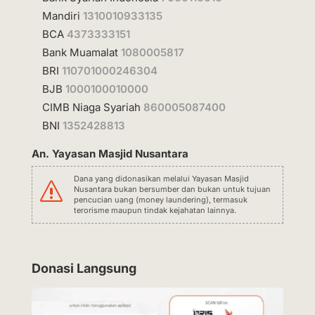
Mandiri
1310010933135
BCA
4373333151
Bank Muamalat
1080005817
BRI
110701000246304
BJB
1000100010000
CIMB Niaga Syariah
860005087400
BNI
1352428813
An. Yayasan Masjid Nusantara
Dana yang didonasikan melalui Yayasan Masjid
s
Nusantara bukan bersumber dan bukan untuk tujuan
pencucian uang (money laundering), termasuk
terorisme maupun tindak kejahatan lainnya.
Donasi Langsung