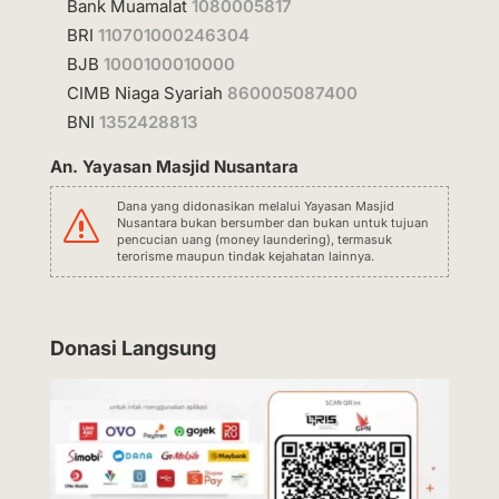
Bank Muamalat
1080005817
BRI
110701000246304
BJB
1000100010000
CIMB Niaga Syariah
860005087400
BNI
1352428813
An. Yayasan Masjid Nusantara
Dana yang didonasikan melalui Yayasan Masjid
s
Nusantara bukan bersumber dan bukan untuk tujuan
pencucian uang (money laundering), termasuk
terorisme maupun tindak kejahatan lainnya.
Donasi Langsung