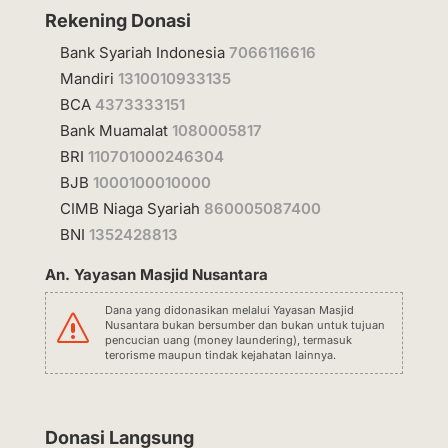
Rekening Donasi
Bank Syariah Indonesia
7066116616
Mandiri
1310010933135
BCA
4373333151
Bank Muamalat
1080005817
BRI
110701000246304
BJB
1000100010000
CIMB Niaga Syariah
860005087400
BNI
1352428813
An. Yayasan Masjid Nusantara
Dana yang didonasikan melalui Yayasan Masjid
s
Nusantara bukan bersumber dan bukan untuk tujuan
pencucian uang (money laundering), termasuk
terorisme maupun tindak kejahatan lainnya.
Donasi Langsung