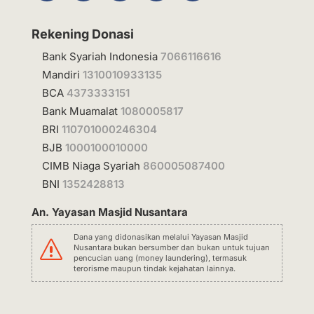
Rekening Donasi
Bank Syariah Indonesia
7066116616
Mandiri
1310010933135
BCA
4373333151
Bank Muamalat
1080005817
BRI
110701000246304
BJB
1000100010000
CIMB Niaga Syariah
860005087400
BNI
1352428813
An. Yayasan Masjid Nusantara
Dana yang didonasikan melalui Yayasan Masjid
s
Nusantara bukan bersumber dan bukan untuk tujuan
pencucian uang (money laundering), termasuk
terorisme maupun tindak kejahatan lainnya.