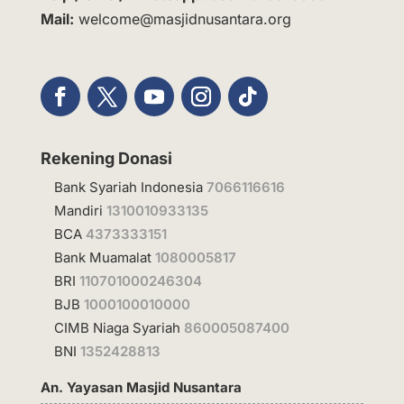
Mail:
welcome@masjidnusantara.org
Rekening Donasi
Bank Syariah Indonesia
7066116616
Mandiri
1310010933135
BCA
4373333151
Bank Muamalat
1080005817
BRI
110701000246304
BJB
1000100010000
CIMB Niaga Syariah
860005087400
BNI
1352428813
An. Yayasan Masjid Nusantara