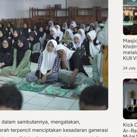
Masji
Khidm
melalu
KUII VI
24 July
, dalam sambutannya, mengatakan,
Kick 
rah terpencil menciptakan kesadaran generasi
Ar-Ra
Mulai