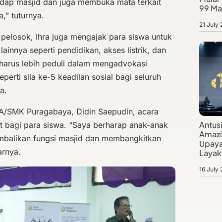
hadap masjid dan juga membuka mata terkait
99 Ma
,” tuturnya.
21 July
pelosok, Ihra juga mengajak para siswa untuk
lainnya seperti pendidikan, akses listrik, dan
 harus lebih peduli dalam mengadvokasi
erti sila ke-5 keadilan sosial bagi seluruh
a.
A/SMK Puragabaya, Didin Saepudin, acara
Antus
at bagi para siswa. “Saya berharap anak-anak
Amazi
balikan fungsi masjid dan membangkitkan
Upaya
arnya.
Layak 
16 July