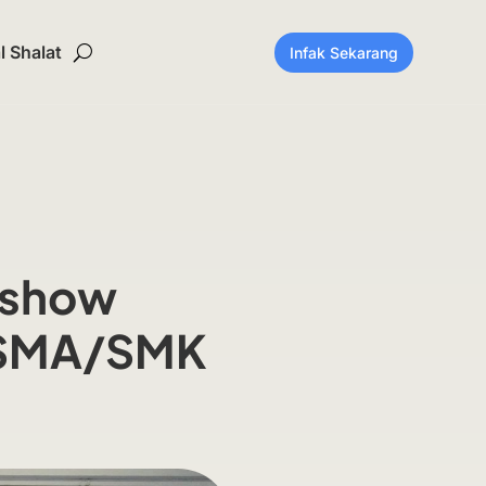
 Shalat
Infak Sekarang
lkshow
i SMA/SMK