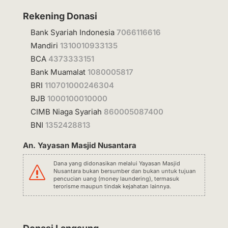
Rekening Donasi
Bank Syariah Indonesia
7066116616
Mandiri
1310010933135
BCA
4373333151
Bank Muamalat
1080005817
BRI
110701000246304
BJB
1000100010000
CIMB Niaga Syariah
860005087400
BNI
1352428813
An. Yayasan Masjid Nusantara
Dana yang didonasikan melalui Yayasan Masjid
s
Nusantara bukan bersumber dan bukan untuk tujuan
pencucian uang (money laundering), termasuk
terorisme maupun tindak kejahatan lainnya.