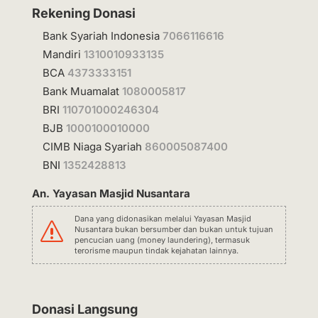
Rekening Donasi
Bank Syariah Indonesia
7066116616
Mandiri
1310010933135
BCA
4373333151
Bank Muamalat
1080005817
BRI
110701000246304
BJB
1000100010000
CIMB Niaga Syariah
860005087400
BNI
1352428813
An. Yayasan Masjid Nusantara
Dana yang didonasikan melalui Yayasan Masjid
s
Nusantara bukan bersumber dan bukan untuk tujuan
pencucian uang (money laundering), termasuk
terorisme maupun tindak kejahatan lainnya.
Donasi Langsung